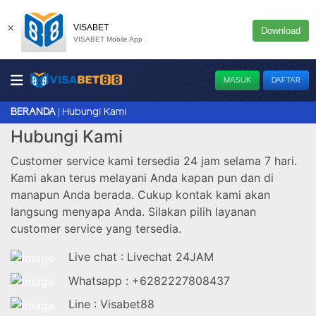
×
VISABET
Download
VISABET Mobile App
MASUK
DAFTAR
Hubungi Kami
BERANDA
Hubungi Kami
Customer service kami tersedia 24 jam selama 7 hari.
Kami akan terus melayani Anda kapan pun dan di
manapun Anda berada. Cukup kontak kami akan
langsung menyapa Anda. Silakan pilih layanan
customer service yang tersedia.
Live chat : Livechat 24JAM
Whatsapp : +6282227808437
Line : Visabet88