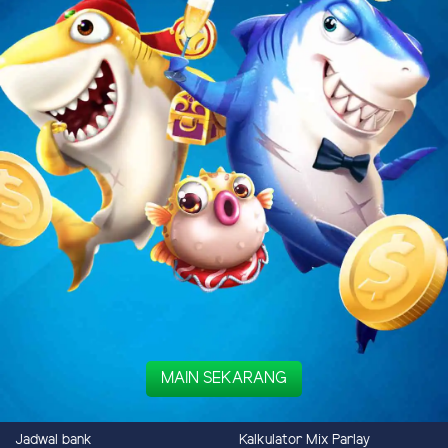
MAIN SEKARANG
Jadwal bank
Kalkulator Mix Parlay