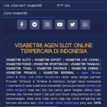
Link Alternatif Visabet88
RTP Slot
Zona Visabet88
VISABET88 AGEN SLOT ONLINE
TERPERCAYA DI INDONESIA
VISABET88 SLOTS | VISABET88 ESPORT | VISABET88 LIVE CASINO |
VISABET88 POKER | VISABET88 SPORTSBOOK | VISABET88 TANGKAS |
VISABET88 TOGEL | VISABET88 IDNTRADE | VISABET88 IDNRNG |
VISABET88 PROMOSI | VISABET88 REFERRAL |
Agen Taruhan
Online
&
Situs Judi Online terpercaya
resmi aman dengan partner
Provider Terbesar & Terkenal di indonesia. Dengan hanya mempunyai
1 Username ID anda sudah bisa memainkan semua permainan
taruhan judi
online tergacor
mulai dari Slot, live casino, game tangkas, idnlive, togel,
tembak ikan, taruhan esport dan judi sportbook yang pastinya seru dan
menyenangkan. Maka anda tidak perlu ragu lagi untuk bergabung dan
bermain bersama kami
situs bandar online terpercaya
yang akan
100%